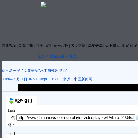
最新视频
|
新闻点播
|
社会百态
|
娱乐八卦
|
名流访谈
|
网友分享
|
天下华人
|
时尚旅游
视频
->
社会生活
->
正文
秦皇岛一岁半女婴表演“水中自救超能力”
2009年09月11日 16:50
时间：
1'39"
来源：
中国新闻网
本视频内容版权属中国新闻网，未经书面授权任何网站与个人不得转载使
站外引用
flash
代
码：
html