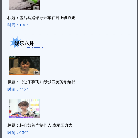
标题：
雪后马路结冰开车在抖上班靠走
时间：
1'30"
标题：
《让子弹飞》鹅城四美芳华绝代
时间：
4'13"
标题：
林心如首当制作人 表示压力大
时间：
0'56"