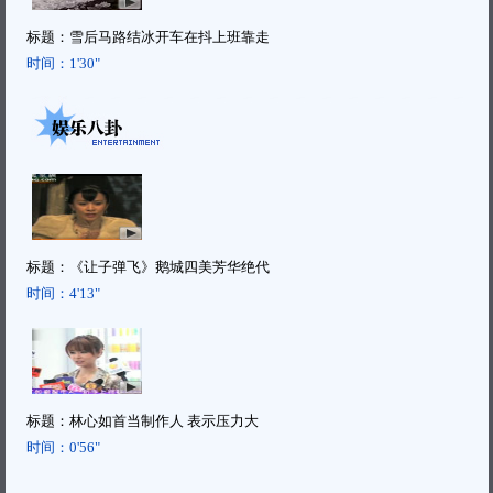
标题：
雪后马路结冰开车在抖上班靠走
时间：
1'30"
标题：
《让子弹飞》鹅城四美芳华绝代
时间：
4'13"
标题：
林心如首当制作人 表示压力大
时间：
0'56"