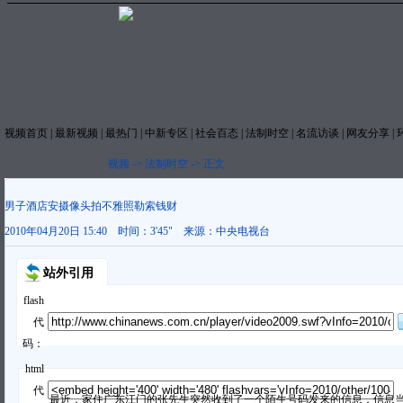
视频首页
|
最新视频
|
最热门
|
中新专区
|
社会百态
|
法制时空
|
名流访谈
|
网友分享
|
视频
->
法制时空
->
正文
男子酒店安摄像头拍不雅照勒索钱财
2010年04月20日 15:40
时间：
3'45"
来源：
中央电视台
站外引用
flash
代
码：
html
代
最近，家住广东江门的张先生突然收到了一个陌生号码发来的信息，信息