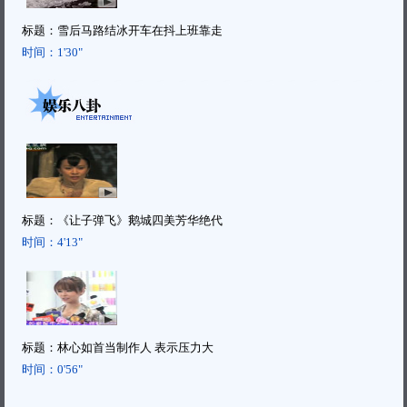
标题：
雪后马路结冰开车在抖上班靠走
时间：
1'30"
标题：
《让子弹飞》鹅城四美芳华绝代
时间：
4'13"
标题：
林心如首当制作人 表示压力大
时间：
0'56"