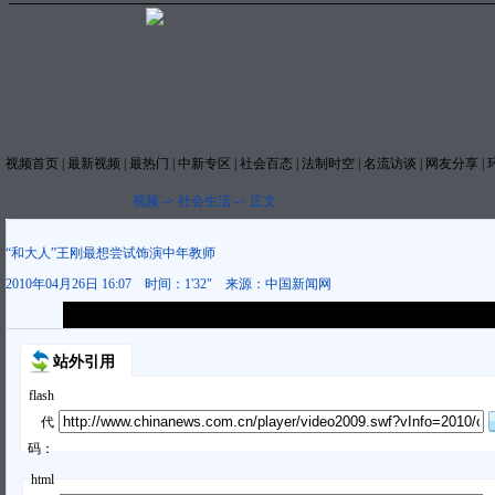
视频首页
|
最新视频
|
最热门
|
中新专区
|
社会百态
|
法制时空
|
名流访谈
|
网友分享
|
视频
->
社会生活
->
正文
“和大人”王刚最想尝试饰演中年教师
2010年04月26日 16:07
时间：
1'32"
来源：
中国新闻网
本视频内容版权属中国新闻网，未经书面授权任何网站与个人不得转载使
站外引用
flash
代
码：
html