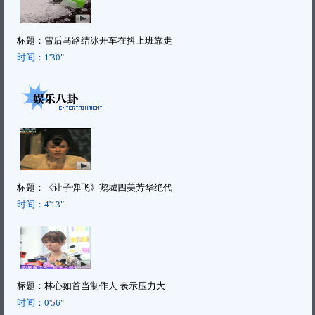
标题：
雪后马路结冰开车在抖上班靠走
时间：
1'30"
标题：
《让子弹飞》鹅城四美芳华绝代
时间：
4'13"
标题：
林心如首当制作人 表示压力大
时间：
0'56"