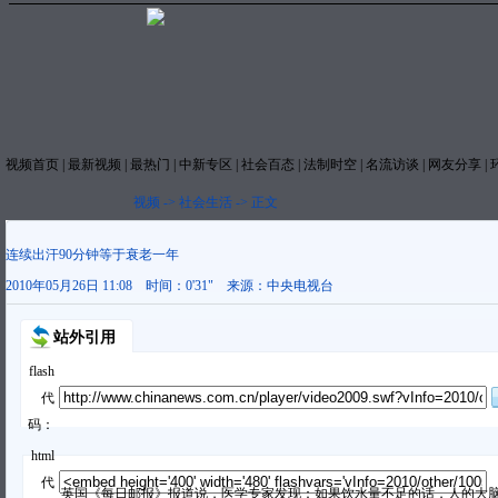
视频首页
|
最新视频
|
最热门
|
中新专区
|
社会百态
|
法制时空
|
名流访谈
|
网友分享
|
视频
->
社会生活
->
正文
连续出汗90分钟等于衰老一年
2010年05月26日 11:08
时间：
0'31"
来源：
中央电视台
站外引用
flash
代
码：
html
代
英国《每日邮报》报道说，医学专家发现：如果饮水量不足的话，人的大