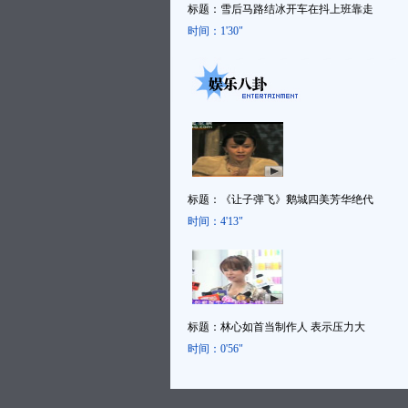
标题：
雪后马路结冰开车在抖上班靠走
时间：
1'30"
标题：
《让子弹飞》鹅城四美芳华绝代
时间：
4'13"
标题：
林心如首当制作人 表示压力大
时间：
0'56"