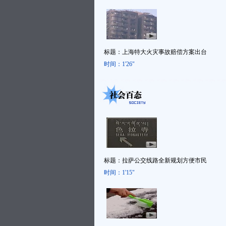
标题：
上海特大火灾事故赔偿方案出台
时间：
1'26"
标题：
拉萨公交线路全新规划方便市民
时间：
1'15"