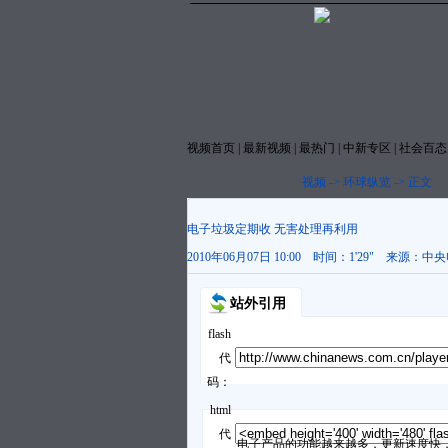
视频首页
|
最新视频
|
最热门
|
中新专区
|
社会百态
视频
->
环球纵览
->
正文
电子垃圾定期收 无害处理再利用
2010年06月07日 10:00
时间：
1'29"
来源：
中央
站外引用
flash
代
码：
html
代
电子产品的功能越来越多，更新速度快，