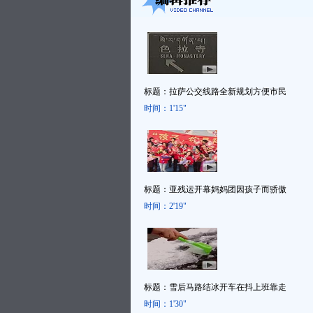
标题：
拉萨公交线路全新规划方便市民
时间：
1'15"
标题：
亚残运开幕妈妈团因孩子而骄傲
时间：
2'19"
标题：
雪后马路结冰开车在抖上班靠走
时间：
1'30"