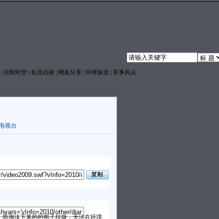
|
法制时空
|
名流访谈
|
网友分享
|
环球纵览
|
军事风云
电视台
而淘汰下来的的电子垃圾，无法在环境