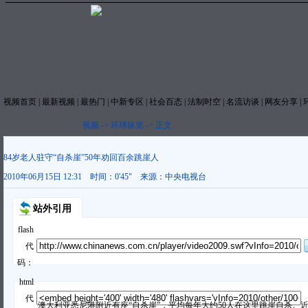
视频首页
|
最新视频
|
最热门
|
中新专区
|
社会百态
|
法制时空
|
名流访谈
|
网友分享
|
视频
->
环球纵览
->
正文
84岁老人驻守“自杀崖”50年劝回百余跳崖人
2010年06月15日 12:31
时间：
0'45"
来源：
中央电视台
站外引用
flash
代
码：
html
代
澳大利亚悉尼港附近有座“自杀崖”，平均每年大约50人在这里跳崖自杀。近