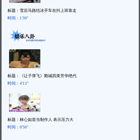
标题：
雪后马路结冰开车在抖上班靠走
时间：
1'30"
标题：
《让子弹飞》鹅城四美芳华绝代
时间：
4'13"
标题：
林心如首当制作人 表示压力大
时间：
0'56"