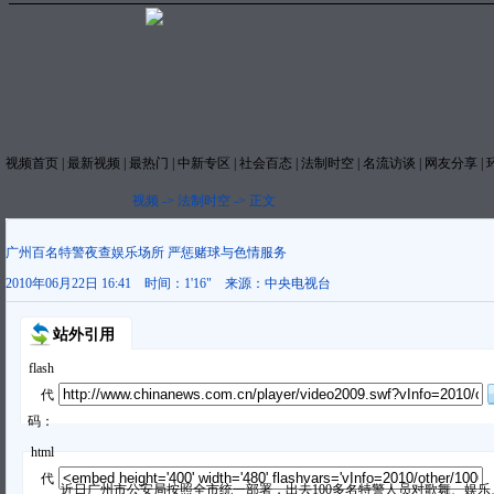
视频首页
|
最新视频
|
最热门
|
中新专区
|
社会百态
|
法制时空
|
名流访谈
|
网友分享
|
视频
->
法制时空
->
正文
广州百名特警夜查娱乐场所 严惩赌球与色情服务
2010年06月22日 16:41
时间：
1'16"
来源：
中央电视台
站外引用
flash
代
码：
html
代
近日广州市公安局按照全市统一部署，出去100多名特警人员对歌舞、娱乐