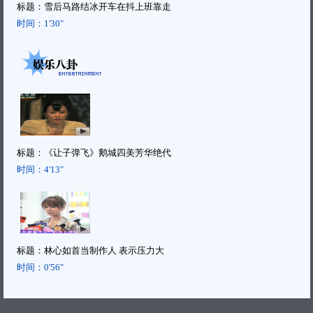
标题：
雪后马路结冰开车在抖上班靠走
时间：
1'30"
标题：
《让子弹飞》鹅城四美芳华绝代
时间：
4'13"
标题：
林心如首当制作人 表示压力大
时间：
0'56"