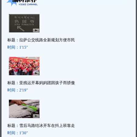
标题：
拉萨公交线路全新规划方便市民
时间：
1'15"
标题：
亚残运开幕妈妈团因孩子而骄傲
时间：
2'19"
标题：
雪后马路结冰开车在抖上班靠走
时间：
1'30"