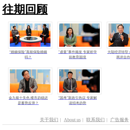
往期回顾
“婚姻保险”真能保险婚姻
"虐童"事件频发 专家析学
大陆经济转型
吗？
前教育困境
两岸合
金九银十失色 楼市趋稳还
“国考”新政引热议 专家解
是蓄势反弹？
读招考趋势
关于我们
|
About us
|
联系我们
|
广告服务