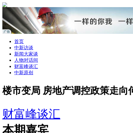
首页
中新访谈
新闻大家谈
人物对话间
财富峰谈汇
中新原创
楼市变局 房地产调控政策走向
财富峰谈汇
本期嘉宾