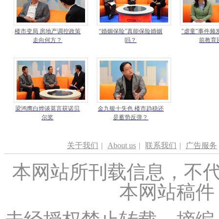
楼市变局 房地产调控政策
“婚姻保险”真能保险婚姻
"虐童"事件频
走向何方？
吗？
前教育
梁鸿鹰白烨谈莫言获诺贝
金九银十失色 楼市趋稳还
尔奖
是蓄势反弹？
关于我们
|
About us
|
联系我们
|
广告服务
本网站所刊载信息，不代
本网站稿件