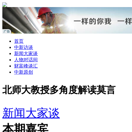
首页
中新访谈
新闻大家谈
人物对话间
财富峰谈汇
中新原创
北师大教授多角度解读莫言
新闻大家谈
本期嘉宾