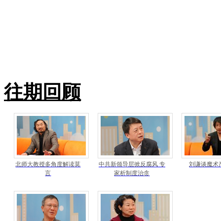
往期回顾
北师大教授多角度解读莫
中共新领导层掀反腐风 专
刘谦谈魔术
言
家析制度治贪