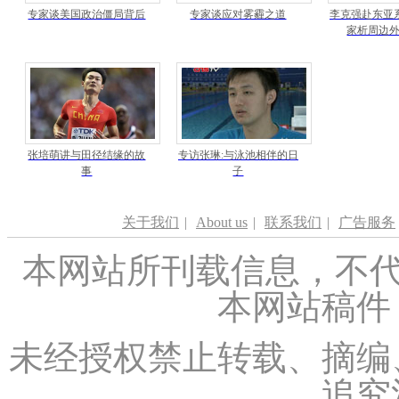
专家谈美国政治僵局背后
专家谈应对雾霾之道
李克强赴东亚
家析周边
张培萌讲与田径结缘的故
专访张琳:与泳池相伴的日
事
子
关于我们
|
About us
|
联系我们
|
广告服务
本网站所刊载信息，不代
本网站稿件
未经授权禁止转载、摘编
追究