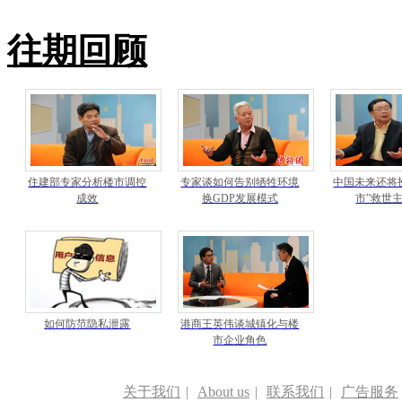
往期回顾
住建部专家分析楼市调控
专家谈如何告别牺牲环境
中国未来还将
成效
换GDP发展模式
市”救世主
如何防范隐私泄露
港商王英伟谈城镇化与楼
市企业角色
关于我们
|
About us
|
联系我们
|
广告服务