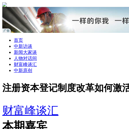
首页
中新访谈
新闻大家谈
人物对话间
财富峰谈汇
中新原创
注册资本登记制度改革如何激
财富峰谈汇
本期嘉宾