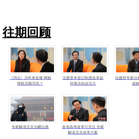
往期回顾
《消法》20年来首修 网购
注册资本登记制度改革如
住建部专家分
维权后顾无忧？
何激活创业活力
成
专家解读北京治霾出路
各地高考改革引关注 专家
解读北京改革方案