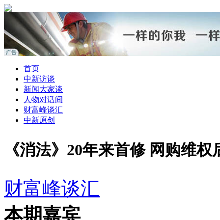
首页
中新访谈
新闻大家谈
人物对话间
财富峰谈汇
中新原创
《消法》20年来首修 网购维权
财富峰谈汇
本期嘉宾