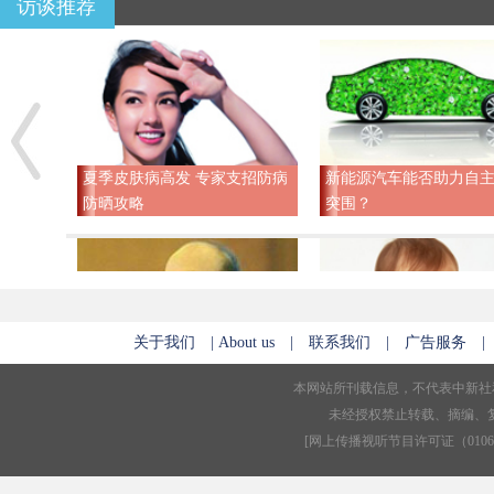
访谈推荐
夏季皮肤病高发 专家支招防病
新能源汽车能否助力自
防晒攻略
突围？
关于我们
|
About us
|
联系我们
|
广告服务
P2P跑路曝维权难 “三不管”何
奶瓶尚无国标 专家谈如
本网站所刊载信息，不代表中新社
时破局？
保证安全
未经授权禁止转载、摘编、
[
网上传播视听节目许可证（01061