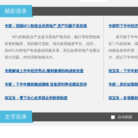
精彩语录
专家：我国60%制造业涉房地产 房产问题不容忽视
专家料下半年经济增
60%的制造业产业是与房地产相关的，银行等经营机构
有可能下半年G
所有的融资，包括银行贷款、地方政府融资平台、信托，
近7.5%的目标
其60%与房地产有直接或间接关系，所以如果房地产业要出
内都会发挥作用，
现大问题，对经济影响相当大。
力，所以下半年经
专家解读上半年经济亮点:微刺激调结构成效初显
祝宝良：下半年财
专家：下半年微刺激或继续 首套房利率优惠应坚持
专家：房价如预期
祝宝良：需下决心改革国企和财税制度
祝宝良：多项微刺
文字实录
自动刷新