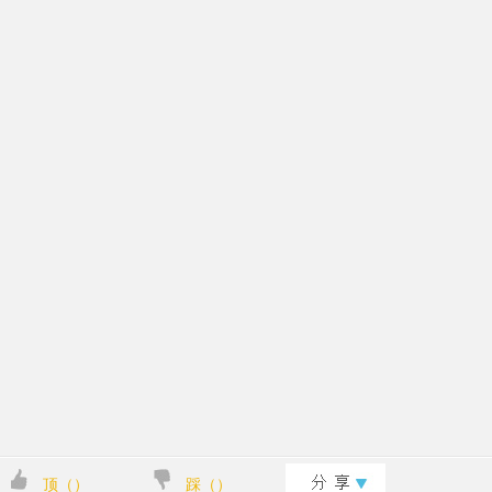
顶（
）
踩（
）