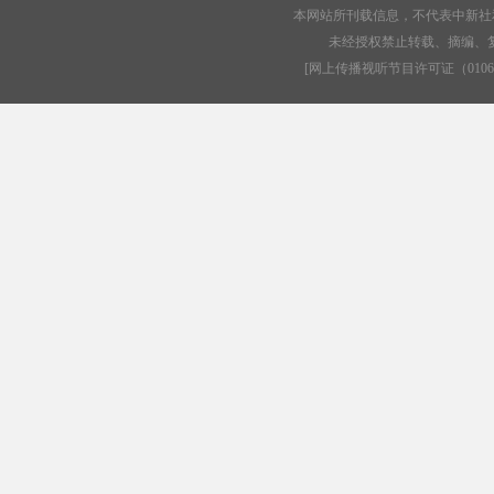
新能源汽车能否助力自主品牌
能源“革命”电力改革影
本网站所刊载信息，不代表中新社
突围？
何？
未经授权禁止转载、摘编、
[
网上传播视听节目许可证（01061