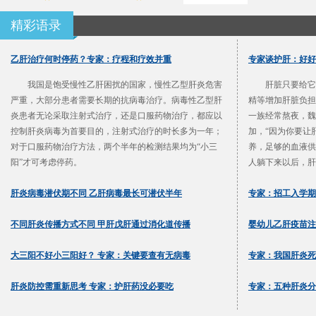
精彩语录
乙肝治疗何时停药？专家：疗程和疗效并重
专家谈护肝：好好
我国是饱受慢性乙肝困扰的国家，慢性乙型肝炎危害
肝脏只要给它
严重，大部分患者需要长期的抗病毒治疗。病毒性乙型肝
精等增加肝脏负担
炎患者无论采取注射式治疗，还是口服药物治疗，都应以
一族经常熬夜，魏
控制肝炎病毒为首要目的，注射式治疗的时长多为一年；
加，“因为你要让
对于口服药物治疗方法，两个半年的检测结果均为“小三
养，足够的血液供
阳”才可考虑停药。
人躺下来以后，肝
肝炎病毒潜伏期不同 乙肝病毒最长可潜伏半年
专家：招工入学期
不同肝炎传播方式不同 甲肝戊肝通过消化道传播
婴幼儿乙肝疫苗注
大三阳不好小三阳好？ 专家：关键要查有无病毒
专家：我国肝炎死
肝炎防控需重新思考 专家：护肝药没必要吃
专家：五种肝炎分