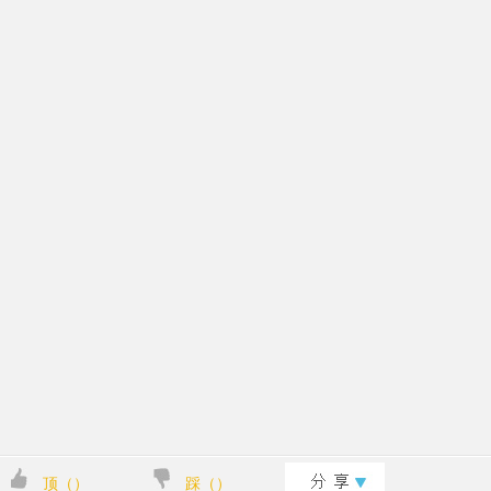
顶（
）
踩（
）