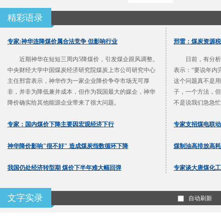
精彩语录
专家:神华连降煤价属合法竞争 但影响行业
邢雷：煤炭资源税
近期神华在短短三周内5降煤价，引发煤企跟风调整。
日前，有分析
中央财经大学中国煤炭经济研究院煤炭上市公司研究中心
表示：“要说年内
主任邢雷表示，神华作为一家企业降价争夺市场无可厚
这个问题真不是用
非，并非为降低兼并成本，但作为我国最大的媒企，神华
子，一个方法，但
降价确实给其他能源企业带来了很大问题。
不是说我们急急忙
专家：国内煤价下降主要因宏观经济下行
专家支招煤电联动
神华降价影响"很不好" 造成煤炭指数循环下降
煤制油高排放高耗
我国仍处经济转型期 煤价下半年难大幅回弹
专家谈大唐煤化工
文字实录
自动刷新