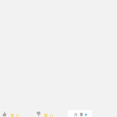
顶（
）
踩（
）