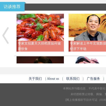
访谈推荐
专家支招夏天大排档里如何健
专家解读上半年宏观数据
康饮食
经济下半场
关于我们
|
About us
|
联系我们
|
广告服务
“饿死”癌细胞，靠谱还是噱
夏季皮肤病高发 专家支
本网站所刊载信息，不代表中新社
头？
防晒攻略
未经授权禁止转载、摘编、
[
网上传播视听节目许可证（01061