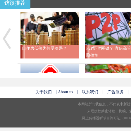
访谈推荐
自住房低价为何受冷遇？
P2P野蛮圈钱？ 宜信高
险控制
关于我们
|
About us
|
联系我们
|
广告服务
公立医院改革 专家谈如何引入
专家支招夏天大排档里
本网站所刊载信息，不代表中新社
社会资本
康饮食
未经授权禁止转载、摘编、
[
网上传播视听节目许可证（01061