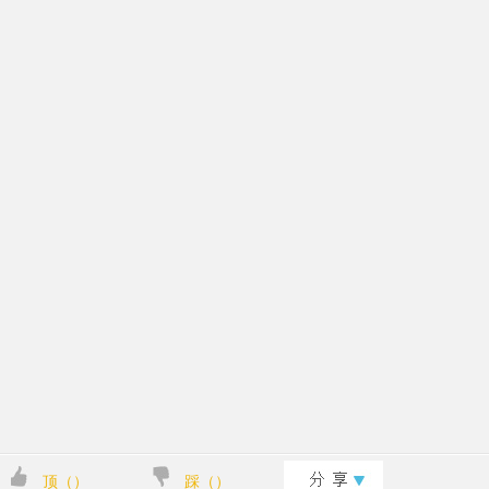
顶（
）
踩（
）