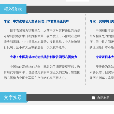
精彩语录
专家：中方变被动为主动 回击日本右翼猖獗挑衅
专家：实现中日关
日本右翼势力猖獗已久，之前中方对其抨击批判总是
中国和日本是
考虑到要维护中日友好的大局，在力度上，不像现在这样
带来相互之间的损
坚决和果断。往往是日本右翼势力发起挑战，中方被迫进
变，但中日之间矛
行反制，且不扩大反制的层面，仅仅就事论事。
的原因是日本不断
专家：中国高规格纪念抗战胜利警告国际右翼势力
专家谈日本大
中国如此高规格的纪念，既是为了缅怀祭奠英烈，教
安倍作为政治
育后代珍惜和平，也是借此表明中国正义的立场，警告国
示要反省，但实际
际右翼势力企图为军国主义侵略犯案不得人心。
开历史倒车，这里
文字实录
自动刷新