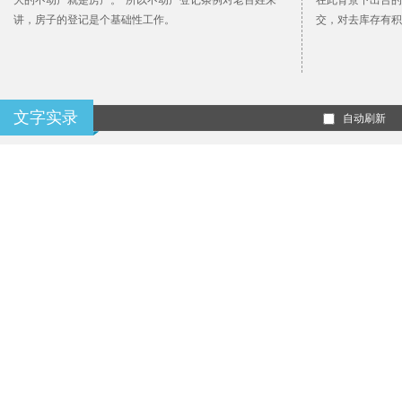
大的不动产就是房产。“所以不动产登记条例对老百姓来
在此背景下出台的
讲，房子的登记是个基础性工作。
交，对去库存有积
文字实录
自动刷新