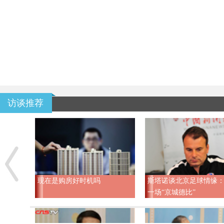
访谈推荐
现在是购房好时机吗
斯塔诺谈北京足球情缘
一场“京城德比”