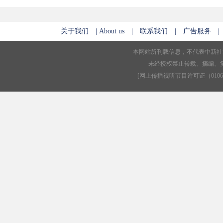
关于我们
|
About us
|
联系我们
|
广告服务
佛山市委书记刘悦伦谈佛山新
春季养生大智慧 吃肉如
本网站所刊载信息，不代表中新社
常态
不胖
未经授权禁止转载、摘编、
[
网上传播视听节目许可证（01061