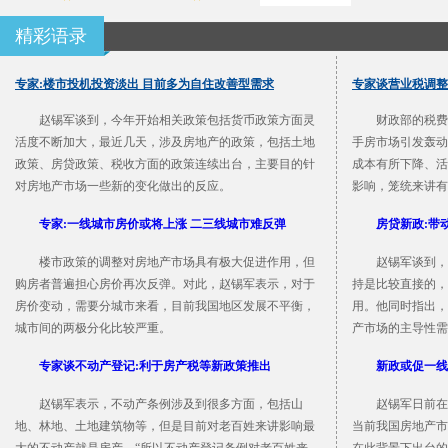
精彩语录
专家:楼市投机投资淡出 目前多为自住改善型需求
专家谈营业税调整
赵锡军谈到，今年开始相关政策包括货币政策方面灵
财政部的税费
活度不断加大，最近几天，涉及房地产的政策，包括土地
手房市场引发轰动
政策、房贷政策、税收方面的政策连续出台，主要目的针
成本有所下降、活
对房地产市场一些新的变化做出的反应。
影响，笼统来讲有
专家:一线城市房价或将上涨 二三线城市难反弹
房贷新政:带
楼市政策的调整对房地产市场具有极大促进作用，但
赵锡军谈到，
购房者普遍担心房价再次反弹。对此，赵锡军表示，对于
持是比较直接的，
房价变动，需要分城市来看，目前我国地区发展不平衡，
用。他同时指出，
城市间的两极分化比较严重。
产市场的主导性需
专家谈不动产登记:利于房产税等新政策推出
新政或促一线
赵锡军表示，不动产条例涉及到很多方面，包括山
赵锡军日前在
地、林地、土地建筑物等，但是目前对老百姓来讲影响最
当前我国房地产市