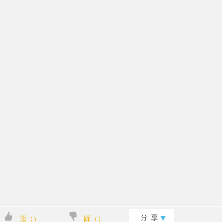
顶（
）
踩（
）