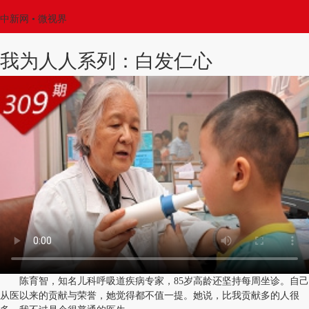
中新网
• 微视界
我为人人系列：白发仁心
陈育智，知名儿科呼吸道疾病专家，85岁高龄还坚持每周坐诊。自己
从医以来的贡献与荣誉，她觉得都不值一提。她说，比我贡献多的人很