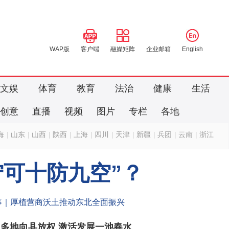
WAP版
客户端
融媒矩阵
企业邮箱
English
文娱
体育
教育
法治
健康
生活
创意
直播
视频
图片
专栏
各地
海
|
山东
|
山西
|
陕西
|
上海
|
四川
|
天津
|
新疆
|
兵团
|
云南
|
浙江
可十防九空”？
事｜厚植营商沃土推动东北全面振兴
多地向县放权 激活发展一池春水