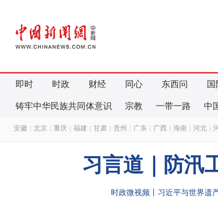
即时
时政
财经
同心
东西问
国
铸牢中华民族共同体意识
宗教
一带一路
中
安徽
|
北京
|
重庆
|
福建
|
甘肃
|
贵州
|
广东
|
广西
|
海南
|
河北
|
习言道｜防汛
时政微视频丨习近平与世界遗