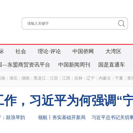
际
社会
理论·评论
中国侨网
大湾区
国—东盟商贸资讯平台
中国新闻周刊
国是直通车
河南
|
湖北
|
湖南
|
黑龙江
|
江苏
|
江西
|
吉林
|
辽宁
|
内蒙古
|
宁夏
|
青
工作，习近平为何强调“宁
产：鼓浪琴韵
领航丨夯实基础开新局
习近平总书记关切