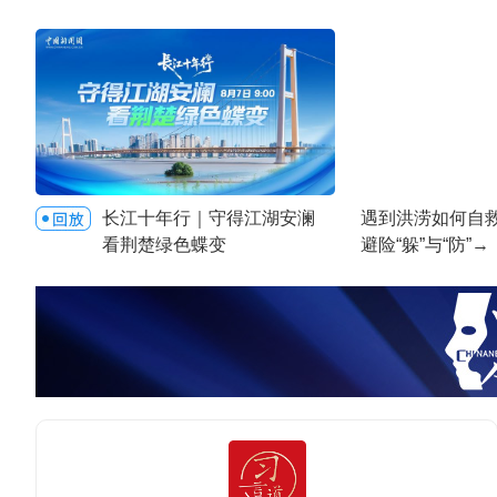
长江十年行｜守得江湖安澜
遇到洪涝如何自救
看荆楚绿色蝶变
避险“躲”与“防”→