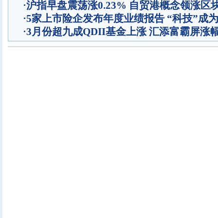
·
沪指早盘震荡涨0.23% 自贸港概念领涨区
·
5家上市险企发布年度业绩报告 “科技”成
·
3月份超九成QDII基金上涨 汇添富霸屏涨幅