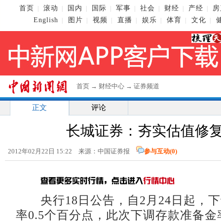
首页
滚动
国内
国际
军事
社会
财经
产经
房
|
|
|
|
|
|
|
|
English
图片
视频
直播
娱乐
体育
文化
|
|
|
|
|
|
|
首页
→
财经中心
→
证券频道
正文
评论
长城证券：夯实估值修
2012年02月22日 15:22 来源：中国证券报
参与互动(
0
)
央行18日公告，自2月24日起，
率0.5个百分点，此次下调存款准备