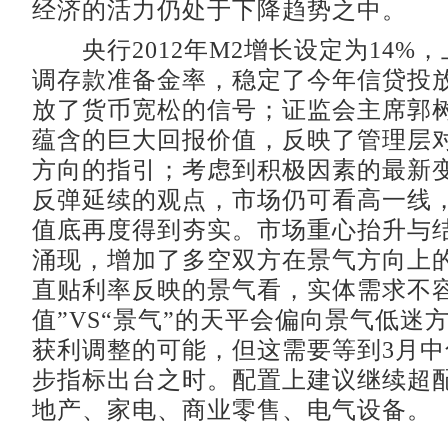
经济的活力仍处于下降趋势之中。
央行2012年M2增长设定为14%
调存款准备金率，稳定了今年信贷投
放了货币宽松的信号；证监会主席郭
蕴含的巨大回报价值，反映了管理层
方向的指引；考虑到积极因素的最新
反弹延续的观点，市场仍可看高一线，而
值底再度得到夯实。市场重心抬升与
涌现，增加了多空双方在景气方向上
直贴利率反映的景气看，实体需求不容
值”VS“景气”的天平会偏向景气低迷
获利调整的可能，但这需要等到3月
步指标出台之时。配置上建议继续超
地产、家电、商业零售、电气设备。