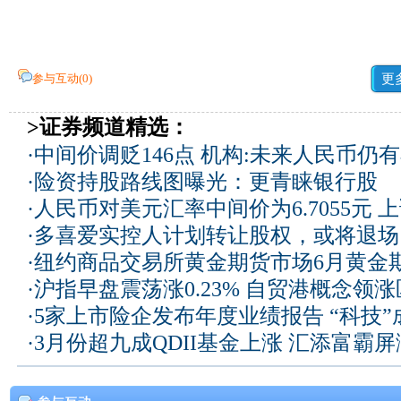
参与互动(
0
)
更
>证券频道精选：
·
中间价调贬146点 机构:未来人民币仍
·
险资持股路线图曝光：更青睐银行股
·
人民币对美元汇率中间价为6.7055元 上
·
多喜爱实控人计划转让股权，或将退场
·
纽约商品交易所黄金期货市场6月黄金
·
沪指早盘震荡涨0.23% 自贸港概念领
·
5家上市险企发布年度业绩报告 “科技
·
3月份超九成QDII基金上涨 汇添富霸屏