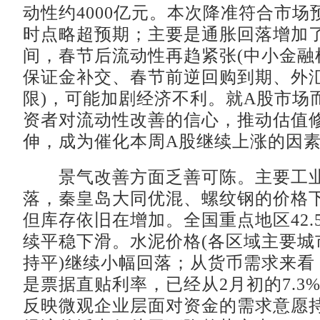
动性约4000亿元。本次降准符合市场
时点略超预期；主要是通胀回落增加
间，春节后流动性再趋紧张(中小金融
保证金补交、春节前逆回购到期、外
限)，可能加剧经济不利。就A股市场
资者对流动性改善的信心，推动估值
伸，成为催化本周A股继续上涨的因
景气改善方面乏善可陈。主要工业
落，秦皇岛大同优混、螺纹钢的价格
但库存依旧在增加。全国重点地区42.
续平稳下滑。水泥价格(各区域主要城
持平)继续小幅回落；从货币需求来看
是票据直贴利率，已经从2月初的7.3%
反映微观企业层面对资金的需求意愿