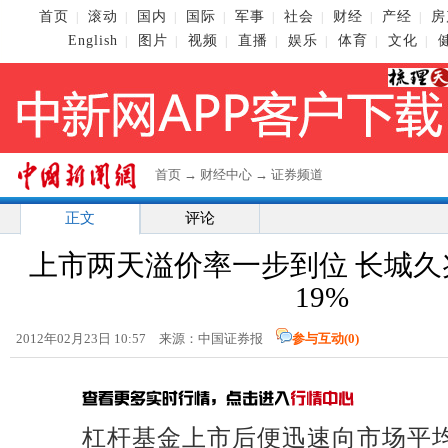
首页
滚动
国内
国际
军事
社会
财经
产经
房
|
|
|
|
|
|
|
|
English
图片
视频
直播
娱乐
体育
文化
|
|
|
|
|
|
|
首页
→
财经中心
→
证券频道
正文
评论
上市两天溢价率一步到位 长城久
19%
2012年02月23日 10:57 来源：中国证券报
参与互动(
0
)
杠杆基金上市后便迅速向市场平均