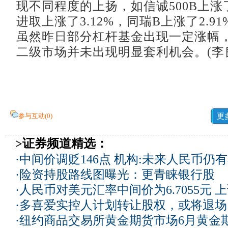
现不同程度的上扬，如信诚500B上涨了
进取上涨了3.12%，同瑞B上涨了2.9
虽然昨日部分杠杆基金出现一定涨幅
二级市场并未出现明显套利机会。(李
参与互动(
0
)
更
>证券频道精选：
·
中间价调贬146点 机构:未来人民币仍
·
险资持股路线图曝光：更青睐银行股
·
人民币对美元汇率中间价为6.7055元 上
·
多喜爱实控人计划转让股权，或将退场
·
纽约商品交易所黄金期货市场6月黄金