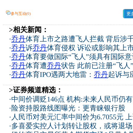
参与互动(
0
)
更
>相关新闻：
·
乔丹
体育上市之路遭飞人拦截 背后涉
·
乔丹
诉
乔丹
体育侵权 诉讼或影响其上
·
乔丹
体育要做国际“飞人”须具有国际意
·
乔丹
体育遭
乔丹
状告 此前已注册“飞人
·
乔丹
体育IPO遇两大地雷：
乔丹
起诉与
>证券频道精选：
·
中间价调贬146点 机构:未来人民币仍
·
险资持股路线图曝光：更青睐银行股
·
人民币对美元汇率中间价为6.7055元 上
·
多喜爱实控人计划转让股权，或将退场