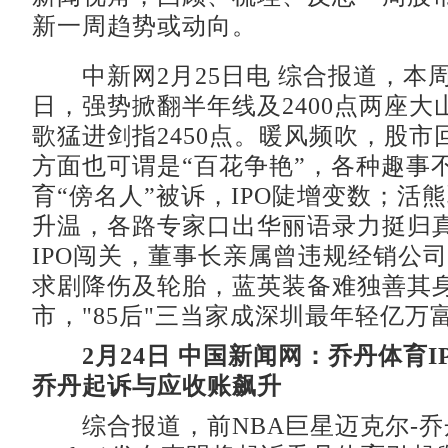
新一周趋势或动向。
中新网2月25日电 综合报道，本
日，强势掀翻半年线及2400点两座大
歌猛进剑指2450点。暖风频吹，股市
方面也可谓是“百花争艳”，各种趣事
育“傍名人”被诉，IPO陡增变数；活
升温，各路专家口出华丽语录力挺归
IPO闯关，董事长亲属曾违规经销公
求剧降伤及轮胎，蓝英装备难独善其
市，"85后"三当家成深圳最年轻亿万
2月24日 中国新闻网：乔丹体育
乔丹起诉与应收账飙升
综合报道，前NBA巨星迈克尔-乔丹(M