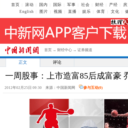
首页
滚动
国内
国际
军事
社会
财经
产经
房
|
|
|
|
|
|
|
|
English
图片
视频
直播
娱乐
体育
文化
|
|
|
|
|
|
|
首页
→
财经中心
→
证券频道
正文
评论
一周股事：上市造富85后成富豪
2012年02月25日 09:30 来源：中国新闻网
参与互动(
0
)