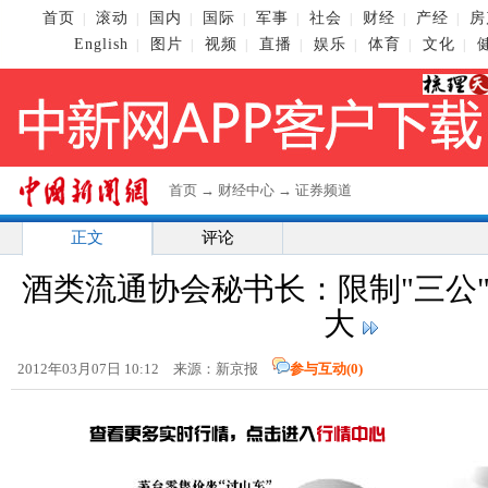
首页
滚动
国内
国际
军事
社会
财经
产经
房
|
|
|
|
|
|
|
|
English
图片
视频
直播
娱乐
体育
文化
|
|
|
|
|
|
|
首页
→
财经中心
→
证券频道
正文
评论
酒类流通协会秘书长：限制"三公
大
2012年03月07日 10:12 来源：新京报
参与互动(
0
)