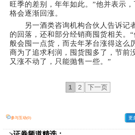
旺季的差别，年年如此。”他并表示，
格会逐渐回涨。
另一酒类咨询机构合伙人告诉记者
的回落，还和部分经销商囤货相关。“
般会囤一点货，而去年茅台涨得这么
商为了追求利润，囤货囤多了，节前
又涨不动了，只能抛售一些。”
1
2
下一页
参与互动(
0
)
更
>证券频道精选：