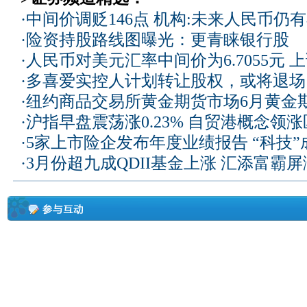
·
中间价调贬146点 机构:未来人民币仍
·
险资持股路线图曝光：更青睐银行股
·
人民币对美元汇率中间价为6.7055元 上
·
多喜爱实控人计划转让股权，或将退场
·
纽约商品交易所黄金期货市场6月黄金
·
沪指早盘震荡涨0.23% 自贸港概念领
·
5家上市险企发布年度业绩报告 “科技
·
3月份超九成QDII基金上涨 汇添富霸屏