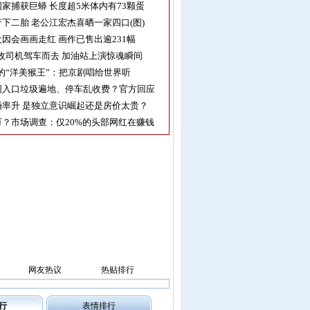
家捕获巨蟒 长度超5米体内有73颗蛋
下二胎 老公江宏杰喜晒一家四口(图)
因会画画走红 画作已售出逾231幅
收司机驾车而去 加油站上演惊魂瞬间
的“洋美猴王”：把京剧唱给世界听
园入口垃圾遍地、停车乱收费？官方回应
率升 是独立意识崛起还是房价太贵？
？市场调查：仅20%的头部网红在赚钱
网友热议
热贴排行
行
表情排行