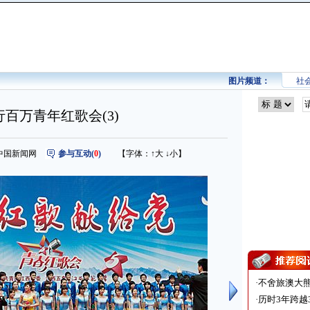
图片频道：
社
百万青年红歌会(3)
来源：中国新闻网
参与互动(
0
)
【字体：
↑大
↓小
】
·
不舍旅澳大
·
历时3年跨越