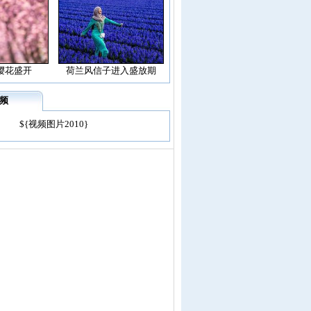
樱花盛开
荷兰风信子进入盛放期
频
${视频图片2010}