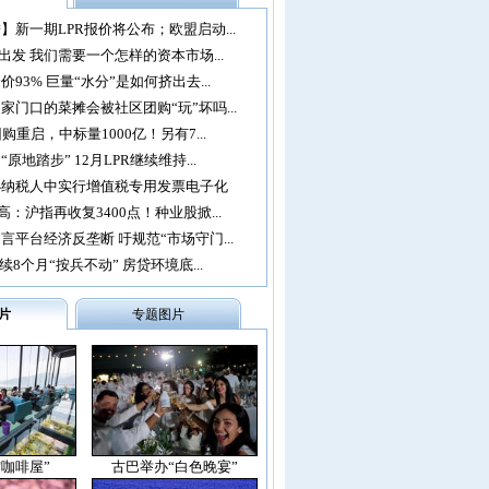
】新一期LPR报价将公布；欧盟启动...
再出发 我们需要一个怎样的资本市场...
93% 巨量“水分”是如何挤出去...
家门口的菜摊会被社区团购“玩”坏吗...
购重启，中标量1000亿！另有7...
原地踏步” 12月LPR继续维持...
办纳税人中实行增值税专用发票电子化
：沪指再收复3400点！种业股掀...
言平台经济反垄断 吁规范“市场守门...
续8个月“按兵不动” 房贷环境底...
片
专题图片
空咖啡屋”
古巴举办“白色晚宴”