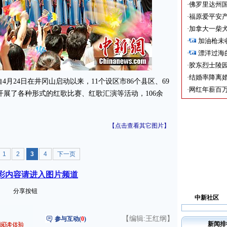
·
佛罗里达州国
·
福原爱平安产
·
加拿大一柴犬
·
加油枪未
·
漂洋过海
·
胶东烈士陵
·
结婚率降离婚
24日在井冈山启动以来，11个设区市86个县区、69
·
网红年薪百万
开展了各种形式的红歌比赛、红歌汇演等活动，106余
【点击查看其它图片】
1
2
3
4
下一页
彩内容请进入图片频道
分享按钮
中新社区
【编辑:王红纲】
参与互动(
0
)
新闻排