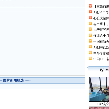
【重磅前瞻
A股30年
心脏支架降价
卷土重来，
14天期逆回
连续八个月“
中国在新
A股持续走高
中外专家建
中国LPR连
热门图
--- 图片新闻精选 -----
99米“高