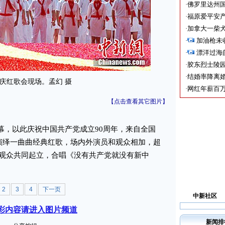
·
佛罗里达州国
·
福原爱平安产
·
加拿大一柴犬
·
加油枪未
·
漂洋过海
·
胶东烈士陵
·
结婚率降离婚
庆红歌会现场。孟幻 摄
·
网红年薪百万
【点击查看其它图片】
开幕，以此庆祝中国共产党成立90周年，来自全国
，演绎一曲曲经典红歌，场内外演员和观众相加，超
和观众共同起立，合唱《没有共产党就没有新中
2
3
4
下一页
中新社区
彩内容请进入图片频道
新闻排