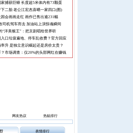
家捕获巨蟒 长度超5米体内有73颗蛋
下二胎 老公江宏杰喜晒一家四口(图)
因会画画走红 画作已售出逾231幅
收司机驾车而去 加油站上演惊魂瞬间
的“洋美猴王”：把京剧唱给世界听
园入口垃圾遍地、停车乱收费？官方回应
率升 是独立意识崛起还是房价太贵？
？市场调查：仅20%的头部网红在赚钱
网友热议
热贴排行
行
表情排行