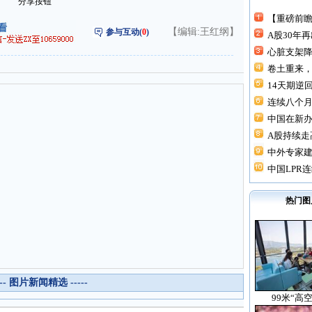
分享按钮
【重磅前瞻
【编辑:王红纲】
参与互动(
0
)
A股30年
心脏支架降价
卷土重来，
14天期逆回
连续八个月“
中国在新
A股持续走高
中外专家建
中国LPR连
热门图
--- 图片新闻精选 -----
99米“高