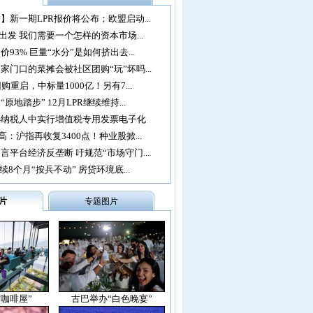
】新一期LPR报价将公布；欧盟启动...
再出发 我们需要一个怎样的资本市场...
93% 巨量“水分”是如何挤出去...
家门口的菜摊会被社区团购“玩”坏吗...
购重启，中标量1000亿！另有7...
原地踏步” 12月LPR继续维持...
办纳税人中实行增值税专用发票电子化
：沪指再收复3400点！种业股掀...
言平台经济反垄断 吁规范“市场守门...
续8个月“按兵不动” 房贷环境底...
片
专题图片
空咖啡屋”
古巴举办“白色晚宴”