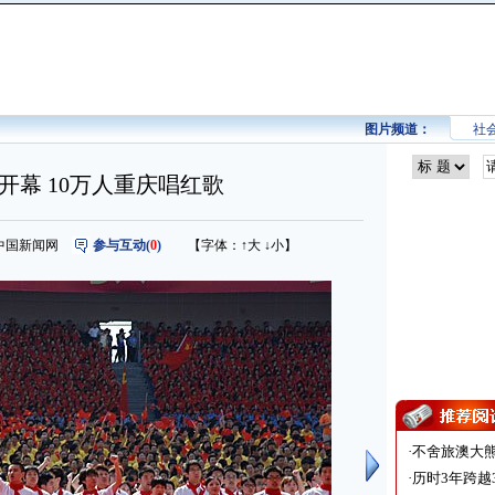
图片频道：
社
开幕 10万人重庆唱红歌
来源：中国新闻网
参与互动(
0
)
【字体：
↑大
↓小
】
·
不舍旅澳大
·
历时3年跨越