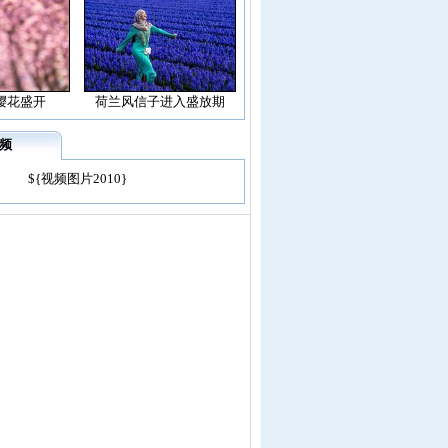
樱花盛开
荷兰风信子进入盛放期
频
${视频图片2010}