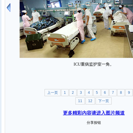
ICU重病监护室一角。
上一页
1
2
3
4
5
6
7
8
9
11
12
下一页
更多精彩内容请进入图片频道
分享按钮