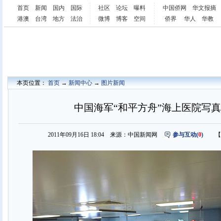
首页
新闻
国内
国际
社区
论坛
曝料
中国侨网
华文报摘
港澳
台湾
地方
法治
微博
博客
空间
侨界
华人
华教
本页位置：
首页
→
新闻中心
→
图片新闻
中国海军“和平方舟”海上医院写真(
2011年09月16日 18:04 来源：中国新闻网
参与互动(
0
)
【字