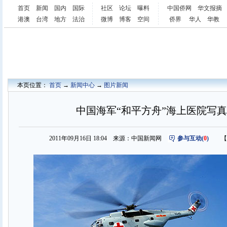
首页
新闻
国内
国际
社区
论坛
曝料
中国侨网
华文报摘
港澳
台湾
地方
法治
微博
博客
空间
侨界
华人
华教
本页位置：
首页
→
新闻中心
→
图片新闻
中国海军“和平方舟”海上医院写真(
2011年09月16日 18:04 来源：中国新闻网
参与互动(
0
)
【字