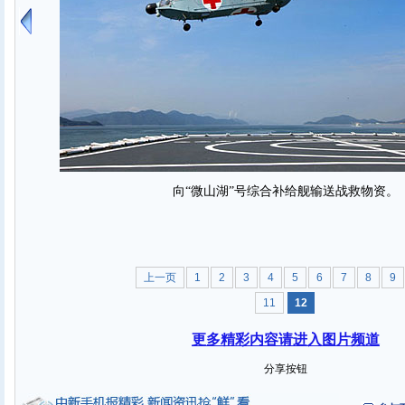
向“微山湖”号综合补给舰输送战救物资。
上一页
1
2
3
4
5
6
7
8
9
11
12
更多精彩内容请进入图片频道
分享按钮