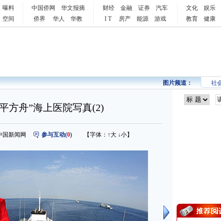
曝料
中国侨网
华文报摘
财经
金融
证券
汽车
文化
娱乐
空间
侨界
华人
华教
I T
房产
能源
游戏
教育
健康
图片频道：
社
平方舟”海上医院写真(2)
来源：中国新闻网
参与互动(
0
)
【字体：
↑大
↓小
】