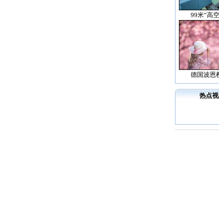
99米“高
德国波恩
热点视