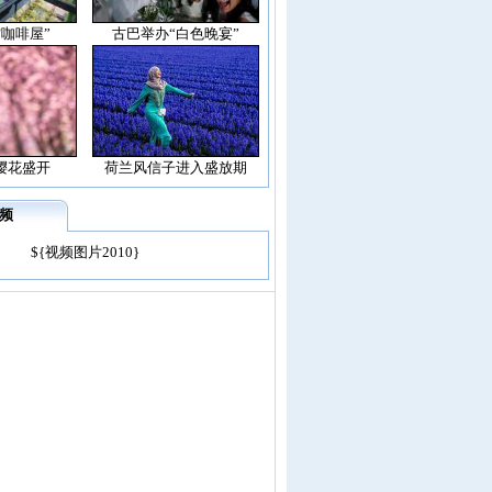
空咖啡屋”
古巴举办“白色晚宴”
樱花盛开
荷兰风信子进入盛放期
频
${视频图片2010}