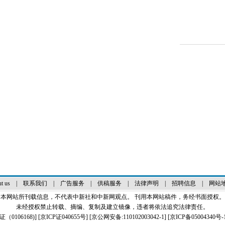
t us
|
联系我们
|
广告服务
|
供稿服务
|
法律声明
|
招聘信息
|
网站
本网站所刊载信息，不代表中新社和中新网观点。 刊用本网站稿件，务经书面授权。
未经授权禁止转载、摘编、复制及建立镜像，违者将依法追究法律责任。
0106168)
] [
京ICP证040655号
] [京公网安备:110102003042-1] [
京ICP备05004340号-