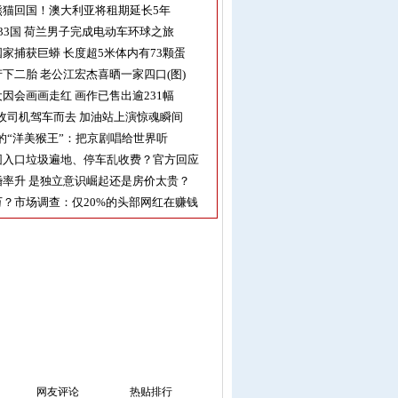
熊猫回国！澳大利亚将租期延长5年
33国 荷兰男子完成电动车环球之旅
家捕获巨蟒 长度超5米体内有73颗蛋
下二胎 老公江宏杰喜晒一家四口(图)
因会画画走红 画作已售出逾231幅
收司机驾车而去 加油站上演惊魂瞬间
的“洋美猴王”：把京剧唱给世界听
园入口垃圾遍地、停车乱收费？官方回应
率升 是独立意识崛起还是房价太贵？
？市场调查：仅20%的头部网红在赚钱
网友评论
热贴排行