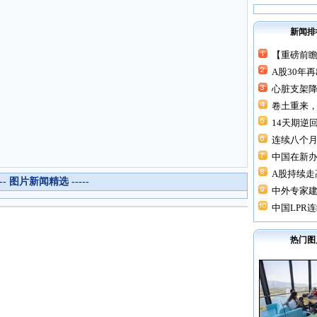
新闻排
【重磅前瞻
A股30年
心脏支架降价
卷土重来，
14天期逆回
连续八个月“
中国在新
A股持续走高
--- 图片新闻精选 -----
中外专家建
中国LPR连
热门图