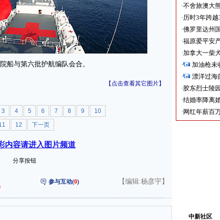
·
不舍旅澳大
·
历时3年跨越
·
佛罗里达州国
·
福原爱平安产
·
加拿大一柴犬
医院船与第六批护航编队会合。
·
加油枪未
·
漂洋过海
【点击查看其它图片】
·
胶东烈士陵
·
结婚率降离婚
3
4
5
6
7
8
9
10
·
网红年薪百万
11
12
下一页
彩内容请进入图片频道
分享按钮
【编辑:杨彦宇】
参与互动(
0
)
中新社区