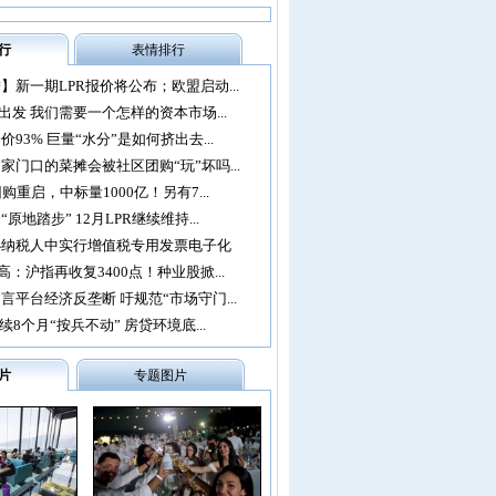
行
表情排行
】新一期LPR报价将公布；欧盟启动...
再出发 我们需要一个怎样的资本市场...
93% 巨量“水分”是如何挤出去...
家门口的菜摊会被社区团购“玩”坏吗...
购重启，中标量1000亿！另有7...
原地踏步” 12月LPR继续维持...
办纳税人中实行增值税专用发票电子化
：沪指再收复3400点！种业股掀...
言平台经济反垄断 吁规范“市场守门...
续8个月“按兵不动” 房贷环境底...
片
专题图片