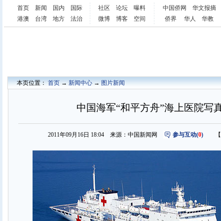
首页
新闻
国内
国际
社区
论坛
曝料
中国侨网
华文报摘
港澳
台湾
地方
法治
微博
博客
空间
侨界
华人
华教
本页位置：
首页
→
新闻中心
→
图片新闻
中国海军“和平方舟”海上医院写真(
2011年09月16日 18:04 来源：中国新闻网
参与互动(
0
)
【字