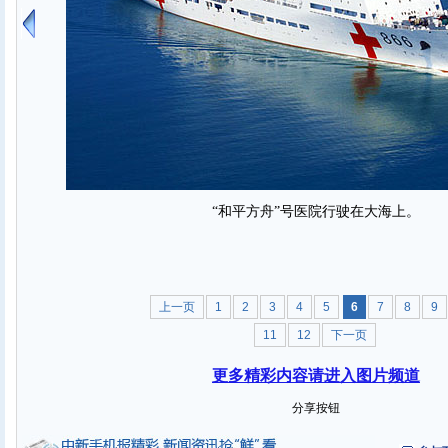
“和平方舟”号医院行驶在大海上。
上一页
1
2
3
4
5
6
7
8
9
11
12
下一页
更多精彩内容请进入图片频道
分享按钮