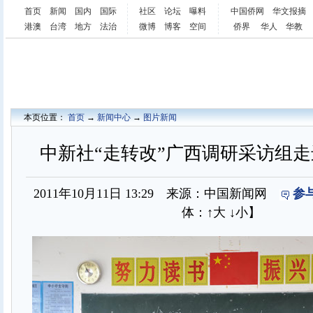
首页
新闻
国内
国际
社区
论坛
曝料
中国侨网
华文报摘
港澳
台湾
地方
法治
微博
博客
空间
侨界
华人
华教
本页位置：
首页
→
新闻中心
→
图片新闻
中新社“走转改”广西调研采访组
2011年10月11日 13:29 来源：中国新闻网
参
体：
↑大
↓小
】