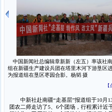
中国新闻社总编辑章新新（左五）率该社南
组在新疆生产建设兵团在塔里木河下游垦区
为报道组在垦区枣园合影。杨韬 摄
【
中新社赴南疆“走基层”报道组于10月13
团农二师走访了5、6个团场，行程累计近