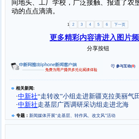
间地头、工厂学校，广泛接触、报道了农
动的点点滴滴。
1
2
3
4
5
6
下一页
更多精彩内容请进入图片频
分享按钮
参与互动(
0
)
相关新闻:
·
中新社
“走转改”小组走进新疆克拉美丽气
·
中新社
走基层广西调研采访组走进北海
专题：
新闻媒体开展“走基层、转作风、改文风”活动