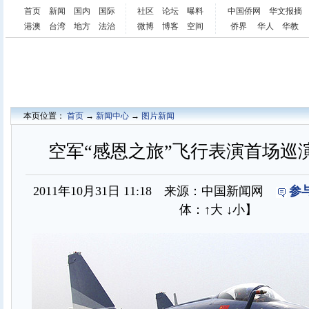
首页
新闻
国内
国际
社区
论坛
曝料
中国侨网
华文报摘
港澳
台湾
地方
法治
微博
博客
空间
侨界
华人
华教
本页位置：
首页
→
新闻中心
→
图片新闻
空军“感恩之旅”飞行表演首场巡
2011年10月31日 11:18 来源：中国新闻网
参
体：
↑大
↓小
】