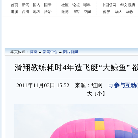
首页
新闻
国内
国际
社区
论坛
曝料
中国侨网
华文报摘
港澳
台湾
地方
法治
微博
博客
空间
侨界
华人
华教
本页位置：
首页
→
新闻中心
→
图片新闻
滑翔教练耗时4年造飞艇“大鲸鱼” 
2011年11月03日 15:52 来源：红网
参与互动(
大
↓小
】