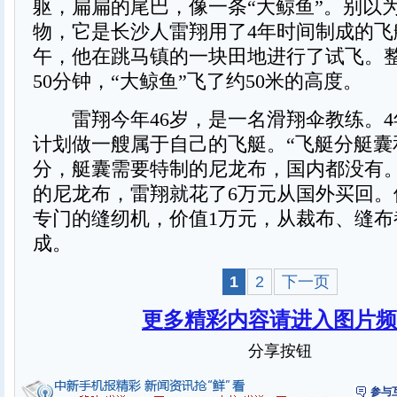
躯，扁扁的尾巴，像一条“大鲸鱼”。别以
物，它是长沙人雷翔用了4年时间制成的飞
午，他在跳马镇的一块田地进行了试飞。
50分钟，“大鲸鱼”飞了约50米的高度。
雷翔今年46岁，是一名滑翔伞教练。4
计划做一艘属于自己的飞艇。“飞艇分艇囊
分，艇囊需要特制的尼龙布，国内都没有。
的尼龙布，雷翔就花了6万元从国外买回。
专门的缝纫机，价值1万元，从裁布、缝布
成。
1
2
下一页
更多精彩内容请进入图片频
分享按钮
参与