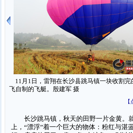
11月1日，雷翔在长沙县跳马镇一块收割完
飞自制的飞艇。殷建军 摄
【
长沙跳马镇，秋天的田野一片金黄。就
上，“漂浮”着一个巨大的物体：粉红与湛