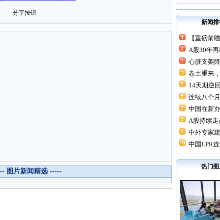
分享按钮
新闻排
【重磅前瞻
A股30年
心脏支架降价
卷土重来，
14天期逆回
连续八个月“
中国在新
A股持续走高
中外专家建
中国LPR连
热门图
--- 图片新闻精选 -----