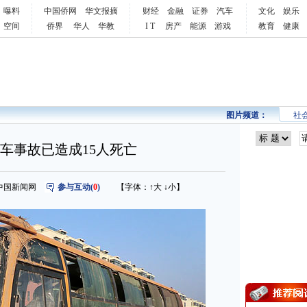
曝料
中国侨网
华文报摘
财经
金融
证券
汽车
文化
娱乐
空间
侨界
华人
华教
I T
房产
能源
游戏
教育
健康
图片频道：
社
车事故已造成15人死亡
来源：中国新闻网
参与互动(
0
)
【字体：
↑大
↓小
】