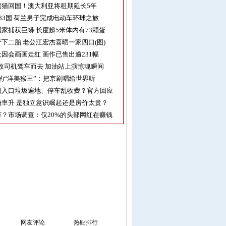
熊猫回国！澳大利亚将租期延长5年
33国 荷兰男子完成电动车环球之旅
家捕获巨蟒 长度超5米体内有73颗蛋
下二胎 老公江宏杰喜晒一家四口(图)
因会画画走红 画作已售出逾231幅
收司机驾车而去 加油站上演惊魂瞬间
的“洋美猴王”：把京剧唱给世界听
园入口垃圾遍地、停车乱收费？官方回应
率升 是独立意识崛起还是房价太贵？
？市场调查：仅20%的头部网红在赚钱
网友评论
热贴排行