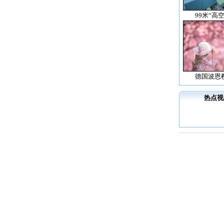
99米“高
德国波恩
热点视