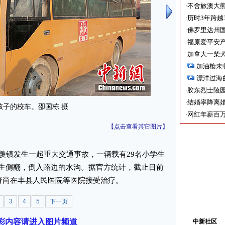
·
不舍旅澳大
·
历时3年跨越
·
佛罗里达州国
·
福原爱平安产
·
加拿大一柴犬
·
加油枪未
·
漂洋过海
·
胶东烈士陵
·
结婚率降离婚
孩子的校车。卲国栋 摄
·
网红年薪百万
【点击查看其它图片】
镇发生一起重大交通事故，一辆载有29名小学生
生侧翻，倒入路边的水沟。据官方统计，截止目前
伤者尚在丰县人民医院等医院接受治疗。
3
4
5
下一页
彩内容请进入图片频道
中新社区