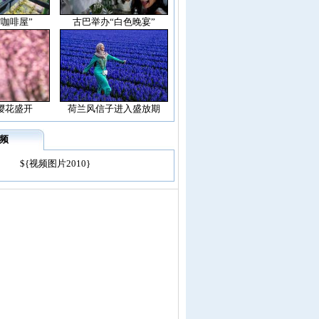
空咖啡屋”
古巴举办“白色晚宴”
樱花盛开
荷兰风信子进入盛放期
频
${视频图片2010}