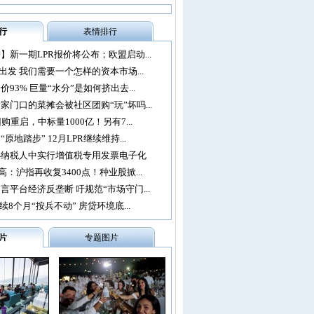
行
表情排行
】新一期LPR报价将公布；欧盟启动...
再出发 我们需要一个怎样的资本市场...
93% 巨量“水分”是如何挤出去...
家门口的菜摊会被社区团购“玩”坏吗...
购重启，中标量1000亿！另有7...
原地踏步” 12月LPR继续维持...
办纳税人中实行增值税专用发票电子化
：沪指再收复3400点！种业股掀...
言平台经济反垄断 吁规范“市场守门...
续8个月“按兵不动” 房贷环境底...
片
专题图片