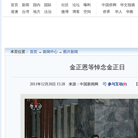
首页
新闻
国内
国际
社区
论坛
曝料
中国侨网
华文报摘
港澳
台湾
地方
法治
微博
博客
空间
侨界
华人
华教
本页位置：
首页
→
新闻中心
→
图片新闻
金正恩等悼念金正日
2011年12月20日 15:28 来源：中国新闻网
参与互动(
0
)
【字