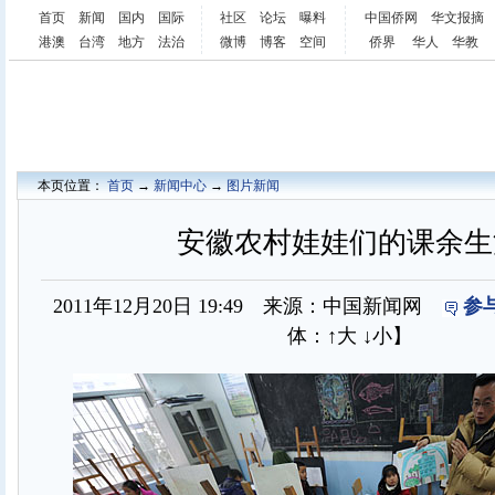
首页
新闻
国内
国际
社区
论坛
曝料
中国侨网
华文报摘
港澳
台湾
地方
法治
微博
博客
空间
侨界
华人
华教
本页位置：
首页
→
新闻中心
→
图片新闻
安徽农村娃娃们的课余生
2011年12月20日 19:49 来源：中国新闻网
参
体：
↑大
↓小
】