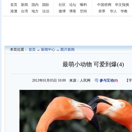
首页
新闻
国内
国际
社区
论坛
曝料
中国侨网
华文报摘
港澳
台湾
地方
法治
微博
博客
空间
侨界
华人
华教
本页位置：
首页
→
新闻中心
→
图片新闻
最萌小动物 可爱到爆(4)
2012年01月05日 10:09 来源：人民网
参与互动(
0
)
【字