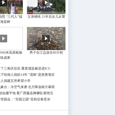
照 “三代人”猛
父亲牺牲 21年后女儿从警
摇海棠树
000米高原检验
男子在江边放生80斤蛇
训练成果
了三角区痘痘 重度感染被送进ICU
下给病人捐款14年 “谎称”是慈善项目
老人捐建五所希望小学
气象台：冷空气来袭 北方降温南方暴雨
桩如履平地 看广西藤县舞狮队展绝活
世园会：“百园之园”花初绽春意浓