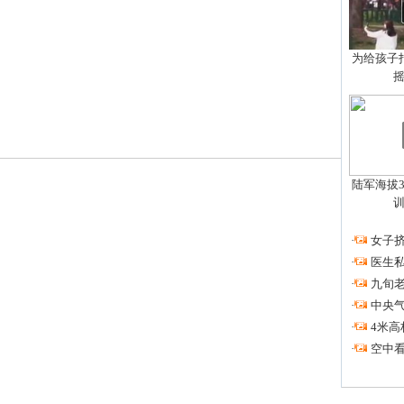
为给孩子拍
陆军海拔3
·
女子挤
·
医生私
·
九旬
·
中央
·
4米高
·
空中看