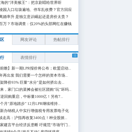
海的“洋美猴王”：把京剧唱给世界听
陵园入口垃圾遍地、停车乱收费？官方回应
离婚率升 是独立意识崛起还是房价太贵？
百万？市场调查：仅20%的头部网红在赚钱
区
网友评论
热帖排行
行
表情排行
前瞻】新一期LPR报价将公布；欧盟启动...
0年再出发 我们需要一个怎样的资本市场...
架降价93% 巨量“水分”是如何挤出去...
来，家门口的菜摊会被社区团购“玩”坏吗...
期逆回购重启，中标量1000亿！另有7...
个月“原地踏步” 12月LPR继续维持...
新办纳税人中实行增值税专用发票电子化
续走高：沪指再收复3400点！种业股掀...
家建言平台经济反垄断 吁规范“市场守门...
PR连续8个月“按兵不动” 房贷环境底...