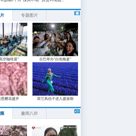
片
专题图片
“高空咖啡屋”
古巴举办“白色晚宴”
波恩樱花盛开
荷兰风信子进入盛放期
频
趣闻八卦