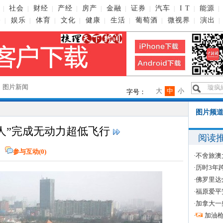
社会
财经
产经
房产
金融
证券
汽车
I T
能源
|
|
|
|
|
|
|
|
|
|
播
娱乐
体育
文化
健康
生活
葡萄酒
微视界
演出
|
|
|
|
|
|
|
|
|
→
图片新闻
大
中
小
字号：
图片频道
飞人”完成无动力超低飞行
阅读
网
参与互动(
0
)
·
不舍旅澳
·
历时3年
·
佛罗里达
·
福原爱平
·
加拿大一
·
加油