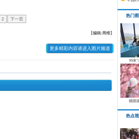
热门图
2
下一页
【编辑:周维】
更多精彩内容请进入图片频道
99米
德国
热点视