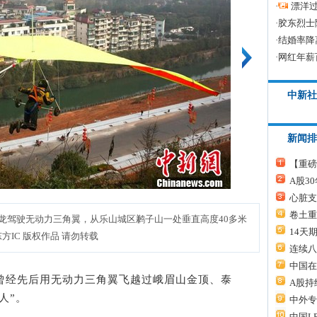
·
漂洋过
·
胶东烈士
·
结婚率降
·
网红年薪
中新社
新闻排
【重磅
A股3
心脏支
卷土重
龙驾驶无动力三角翼，从乐山城区鹣子山一处垂直高度40多米
14天
IC 版权作品 请勿转载
连续八
中国在
曾经先后用无动力三角翼飞越过峨眉山金顶、泰
A股持
人”。
中外专
中国L