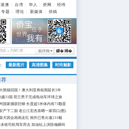
港澳
台湾
华人
侨网
经纬
|
|
|
|
专题
理论
新媒体
供稿
|
|
|
鏂伴椈
鎼� 绱�
:
最新图片
高清图集
时尚魅影
推荐
大熊猫回国！澳大利亚将租期延长5年
跨越33国 荷兰男子完成电动车环球之旅
州国家捕获巨蟒 长度超5米体内有73颗蛋
安产下二胎 老公江宏杰喜晒一家四口(图)
柴犬因会画画走红 画作已售出逾231幅
枪未收司机驾车而去 加油站上演惊魂瞬间