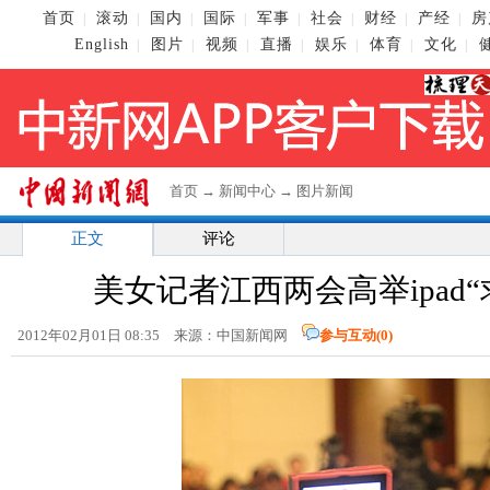
首页
滚动
国内
国际
军事
社会
财经
产经
房
|
|
|
|
|
|
|
|
English
图片
视频
直播
娱乐
体育
文化
|
|
|
|
|
|
|
首页
→
新闻中心
→
图片新闻
正文
评论
美女记者江西两会高举ipad
2012年02月01日 08:35 来源：中国新闻网
参与互动(
0
)