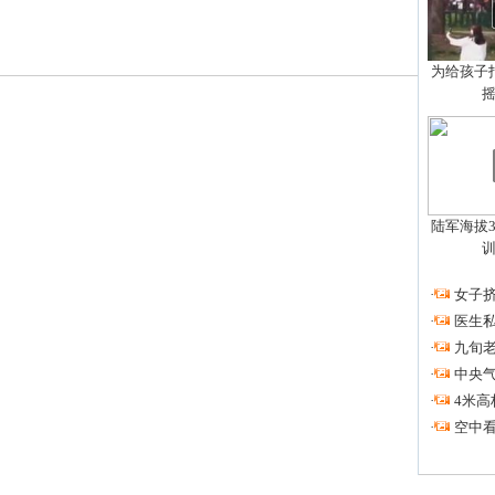
为给孩子拍
陆军海拔3
·
女子挤
·
医生私
·
九旬
·
中央
·
4米高
·
空中看