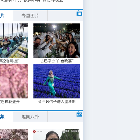
片
专题图片
“高空咖啡屋”
古巴举办“白色晚宴”
波恩樱花盛开
荷兰风信子进入盛放期
频
趣闻八卦