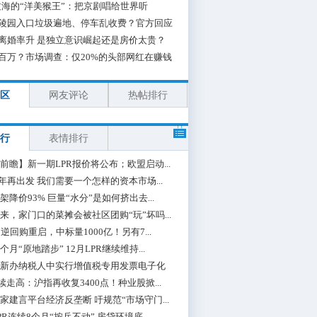
海的“洋美猴王”：把京剧唱给世界听
陵园入口垃圾遍地、停车乱收费？官方回应
离婚率升 是独立意识崛起还是房价太贵？
百万？市场调查：仅20%的头部网红在赚钱
区
网友评论
热帖排行
行
表情排行
前瞻】新一期LPR报价将公布；欧盟启动...
0年再出发 我们需要一个怎样的资本市场...
架降价93% 巨量“水分”是如何挤出去...
来，家门口的菜摊会被社区团购“玩”坏吗...
期逆回购重启，中标量1000亿！另有7...
个月“原地踏步” 12月LPR继续维持...
新办纳税人中实行增值税专用发票电子化
续走高：沪指再收复3400点！种业股掀...
家建言平台经济反垄断 吁规范“市场守门...
PR连续8个月“按兵不动” 房贷环境底...