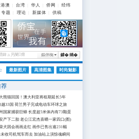
港澳
台湾
华人
侨网
经纬
|
|
|
|
专题
理论
新媒体
供稿
|
|
|
鏂伴椈
鎼� 绱�
:
最新图片
高清图集
时尚魅影
推荐
大熊猫回国！澳大利亚将租期延长5年
跨越33国 荷兰男子完成电动车环球之旅
州国家捕获巨蟒 长度超5米体内有73颗蛋
安产下二胎 老公江宏杰喜晒一家四口(图)
柴犬因会画画走红 画作已售出逾231幅
枪未收司机驾车而去 加油站上演惊魂瞬间