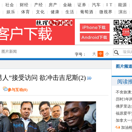
社会
财经
产经
房产
金融
证券
汽车
I T
能源
|
|
|
|
|
|
|
|
|
|
播
娱乐
体育
文化
健康
生活
葡萄酒
微视界
演出
|
|
|
|
|
|
|
|
|
→
图片新闻
大
中
小
字号：
图片频道
男人”接受访问 欲冲击吉尼斯(2)
阅读
网
参与互动(
0
)
·
不舍旅澳
·
历时3年
·
佛罗里达
·
福原爱平
·
加拿大一
·
加油