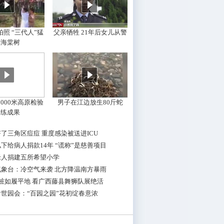
照 “三代人”猛
父亲牺牲 21年后女儿从警
摇海棠树
000米高原检验
男子在江边放生80斤蛇
训练成果
了三角区痘痘 重度感染被送进ICU
下给病人捐款14年 “谎称”是慈善项目
老人捐建五所希望小学
气象台：冷空气来袭 北方降温南方暴雨
桩如履平地 看广西藤县舞狮队展绝活
世园会：“百园之园”花初绽春意浓