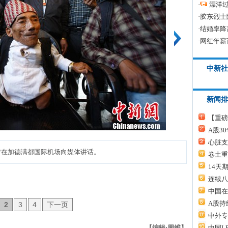
·
漂洋过
·
胶东烈士
·
结婚率降
·
网红年薪
中新社
新闻排
【重磅
A股3
心脏支
唐吉在加德满都国际机场向媒体讲话。
卷土重
14天
连续八
中国在
A股持
2
3
4
下一页
中外专
中国L
【编辑:周维】