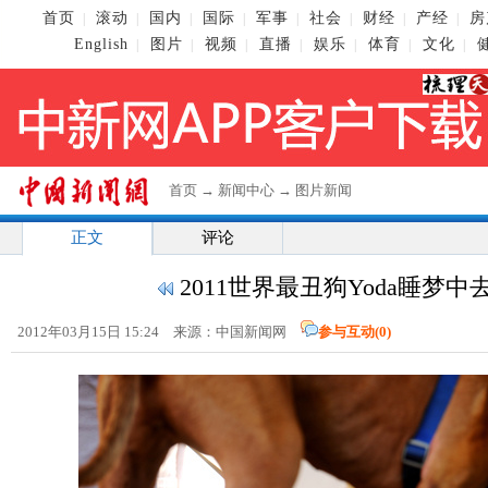
首页
滚动
国内
国际
军事
社会
财经
产经
房
|
|
|
|
|
|
|
|
English
图片
视频
直播
娱乐
体育
文化
|
|
|
|
|
|
|
首页
→
新闻中心
→
图片新闻
正文
评论
2011世界最丑狗Yoda睡梦中去
2012年03月15日 15:24 来源：中国新闻网
参与互动(
0
)