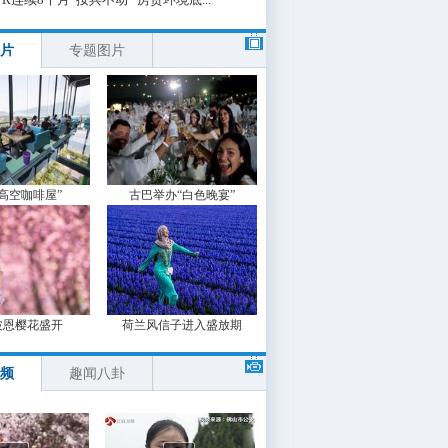
片
专题图片
“高空咖啡屋”
古巴举办“白色晚宴”
波恩樱花盛开
荷兰风信子进入盛放期
频
趣闻八卦