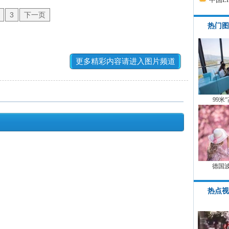
3
下一页
热门图
更多精彩内容请进入图片频道
99米
德国
热点视