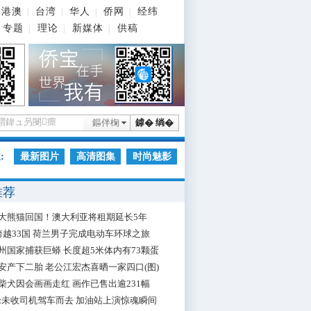
港澳
台湾
华人
侨网
经纬
|
|
|
|
专题
理论
新媒体
供稿
|
|
|
鏂伴椈
鎼� 绱�
:
最新图片
高清图集
时尚魅影
推荐
大熊猫回国！澳大利亚将租期延长5年
跨越33国 荷兰男子完成电动车环球之旅
州国家捕获巨蟒 长度超5米体内有73颗蛋
安产下二胎 老公江宏杰喜晒一家四口(图)
柴犬因会画画走红 画作已售出逾231幅
枪未收司机驾车而去 加油站上演惊魂瞬间