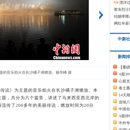
·
漂洋过
·
胶东烈士
·
结婚率降
·
网红年薪
中新社
新闻排
【重磅
题的音乐焰火在长沙橘子洲燃放。杨华峰 摄
A股3
心脏支
卷土重
传说》为主题的音乐焰火在长沙橘子洲燃放。本
14天
主题，共分为六个篇章，讲述了马来西亚西北岸的
连续八
流传了200多年的美丽传说，燃放时间为20分
中国在
A股持
中外专
中国L