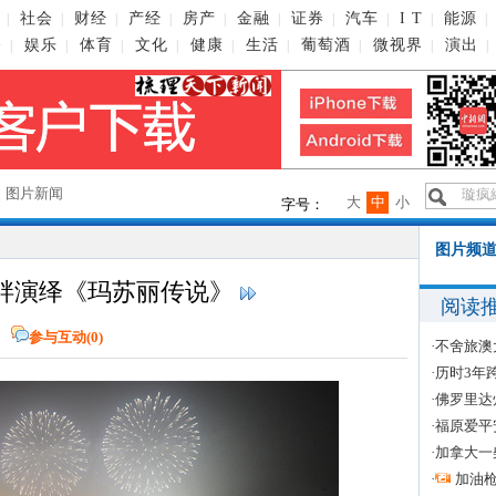
社会
财经
产经
房产
金融
证券
汽车
I T
能源
|
|
|
|
|
|
|
|
|
|
播
娱乐
体育
文化
健康
生活
葡萄酒
微视界
演出
|
|
|
|
|
|
|
|
|
→
图片新闻
大
中
小
字号：
图片频道
畔演绎《玛苏丽传说》
阅读
网
参与互动(
0
)
·
不舍旅澳
·
历时3年
·
佛罗里达
·
福原爱平
·
加拿大一
·
加油