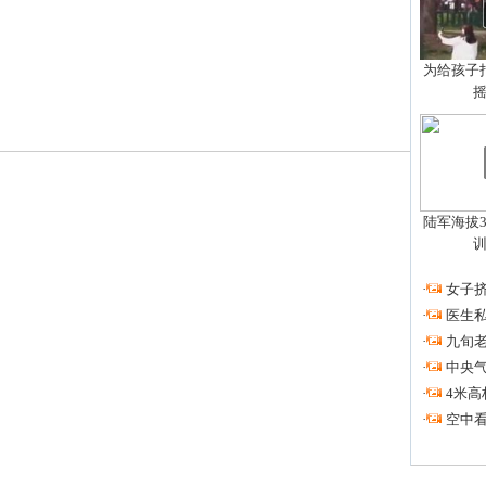
为给孩子拍
陆军海拔3
·
女子挤
·
医生私
·
九旬
·
中央
·
4米高
·
空中看