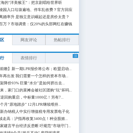
海的“洋美猴王”：把京剧唱给世界听
陵园入口垃圾遍地、停车乱收费？官方回应
离婚率升 是独立意识崛起还是房价太贵？
百万？市场调查：仅20%的头部网红在赚钱
区
网友评论
热帖排行
行
表情排行
前瞻】新一期LPR报价将公布；欧盟启动...
0年再出发 我们需要一个怎样的资本市场...
架降价93% 巨量“水分”是如何挤出去...
来，家门口的菜摊会被社区团购“玩”坏吗...
期逆回购重启，中标量1000亿！另有7...
个月“原地踏步” 12月LPR继续维持...
新办纳税人中实行增值税专用发票电子化
续走高：沪指再收复3400点！种业股掀...
家建言平台经济反垄断 吁规范“市场守门...
PR连续8个月“按兵不动” 房贷环境底...