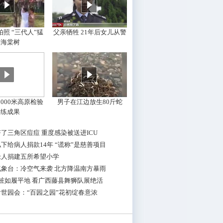
照 “三代人”猛
父亲牺牲 21年后女儿从警
摇海棠树
000米高原检验
男子在江边放生80斤蛇
训练成果
了三角区痘痘 重度感染被送进ICU
下给病人捐款14年 “谎称”是慈善项目
老人捐建五所希望小学
气象台：冷空气来袭 北方降温南方暴雨
桩如履平地 看广西藤县舞狮队展绝活
世园会：“百园之园”花初绽春意浓