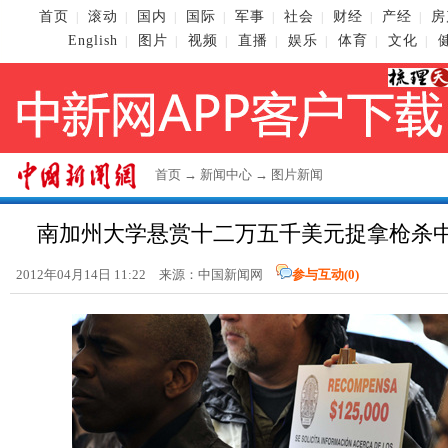
首页
滚动
国内
国际
军事
社会
财经
产经
房
|
|
|
|
|
|
|
|
English
图片
视频
直播
娱乐
体育
文化
|
|
|
|
|
|
|
首页
→
新闻中心
→
图片新闻
南加州大学悬赏十二万五千美元捉拿枪杀
2012年04月14日 11:22 来源：中国新闻网
参与互动(
0
)