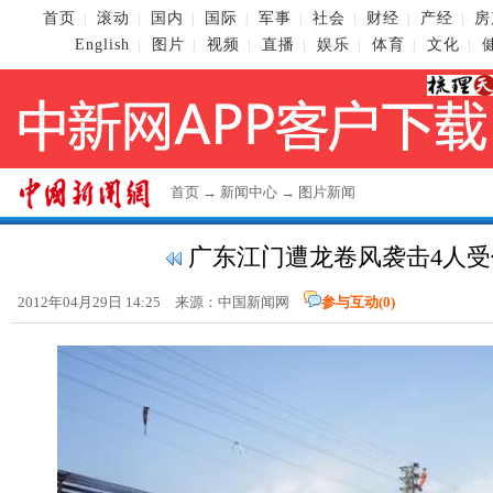
首页
滚动
国内
国际
军事
社会
财经
产经
房
|
|
|
|
|
|
|
|
English
图片
视频
直播
娱乐
体育
文化
|
|
|
|
|
|
|
首页
→
新闻中心
→
图片新闻
广东江门遭龙卷风袭击4人受伤
2012年04月29日 14:25 来源：
中国新闻网
参与互动(
0
)