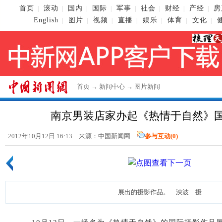
首页
滚动
国内
国际
军事
社会
财经
产经
房
|
|
|
|
|
|
|
|
English
图片
视频
直播
娱乐
体育
文化
|
|
|
|
|
|
|
首页
→
新闻中心
→
图片新闻
南京男装店家办起《热情于自然》
2012年10月12日 16:13 来源：
中国新闻网
参与互动(
0
)
展出的摄影作品。 泱波 摄