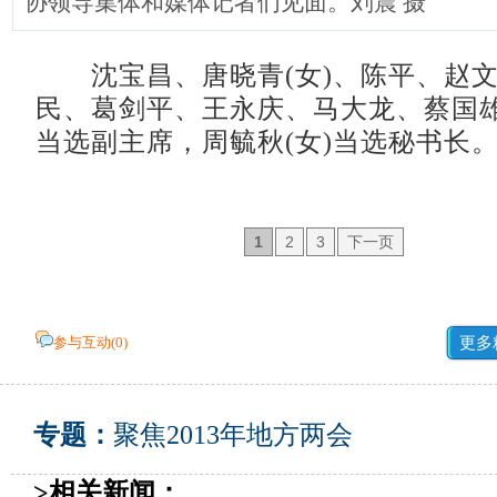
协领导集体和媒体记者们见面。刘震 摄
沈宝昌、唐晓青(女)、陈平、赵文芝
民、葛剑平、王永庆、马大龙、蔡国雄
当选副主席，周毓秋(女)当选秘书长
1
2
3
下一页
参与互动(
0
)
更多
专题：
聚焦2013年地方两会
>相关新闻：