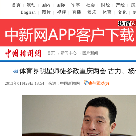
首页
滚动
国内
国际
军事
社会
财经
产经
房
|
|
|
|
|
|
|
|
English
图片
视频
直播
娱乐
体育
文化
|
|
|
|
|
|
|
首页
→
新闻中心
→
图片新闻
体育界明星师徒参政重庆两会 古力、杨一
2013年01月29日 13:54 来源：
中国新闻网
参与互动(
0
)