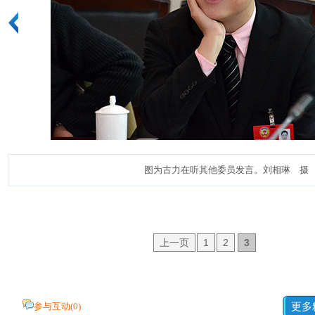
图为古力在听其他委员发言。刘相琳 摄
上一页
1
2
3
参与互动(
0
)
更多